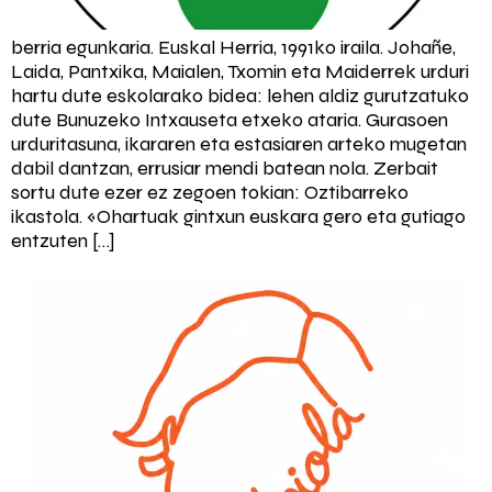
berria egunkaria. Euskal Herria, 1991ko iraila. Johañe,
Laida, Pantxika, Maialen, Txomin eta Maiderrek urduri
hartu dute eskolarako bidea: lehen aldiz gurutzatuko
dute Bunuzeko Intxauseta etxeko ataria. Gurasoen
urduritasuna, ikararen eta estasiaren arteko mugetan
dabil dantzan, errusiar mendi batean nola. Zerbait
sortu dute ezer ez zegoen tokian: Oztibarreko
ikastola. «Ohartuak gintxun euskara gero eta gutiago
entzuten […]