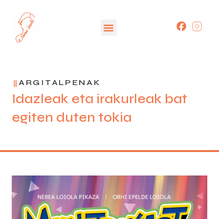
ARGITALPENAK
Idazleak eta irakurleak bat
egiten duten tokia