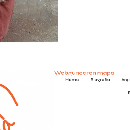
Webgunearen mapa
Home
Biografia
Arg