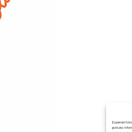
Esperientzia
gailuko info