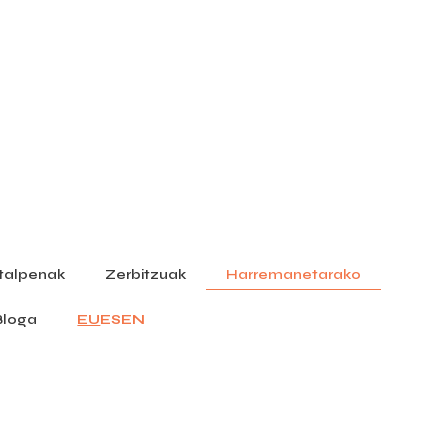
italpenak
Zerbitzuak
Harremanetarako
Bloga
EU
ES
EN