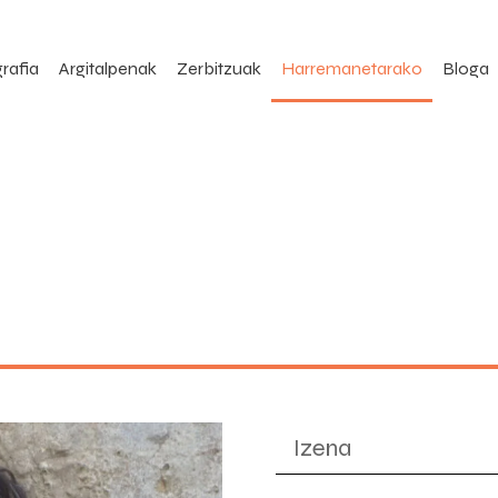
rafia
Argitalpenak
Zerbitzuak
Harremanetarako
Bloga