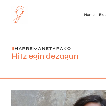
Home
Biog
HARREMANETARAKO
Hitz egin dezagun