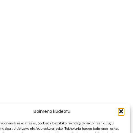
Baimena kudeatu
rik onenak eskaintzeko, cookieak bezalako teknologiak erabiltzen ditugu
rmazioa gordetzeko eta/edo eskuratzeko. Teknologia hauen baimenari esker,