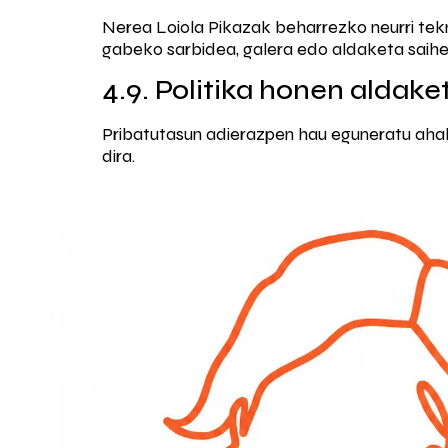
Nerea Loiola Pikazak beharrezko neurri te
gabeko sarbidea, galera edo aldaketa saihe
4.9. Politika honen aldake
Pribatutasun adierazpen hau eguneratu aha
dira.