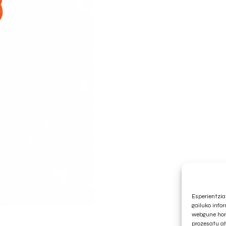
Esperientzia
gailuko info
webgune hone
prozesatu a