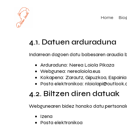
Home
Biog
4.1. Datuen arduraduna
Indarrean dagoen datu babesaren araudia b
Arduraduna: Nerea Loiola Pikaza
Webgunea: nerealoiola.eus
Kokapena: Zarautz, Gipuzkoa, Espainia
Posta elektronikoa:
nloiolapi@outlook
4.2. Biltzen diren datuak
Webgunearen bidez honako datu pertsonalak
Izena
Posta elektronikoa