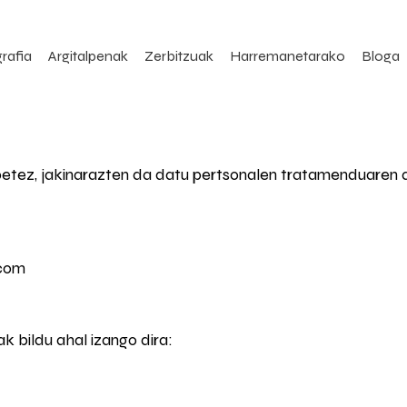
rafia
Argitalpenak
Zerbitzuak
Harremanetarako
Bloga
etez, jakinarazten da datu pertsonalen tratamenduaren 
.com
 bildu ahal izango dira: