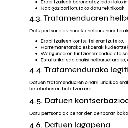
Erabiltzaileak borondatez bidalitako i
Nabigazioari lotutako datu teknikoak
4.3. Tratamenduaren helb
Datu pertsonalak honako helburu hauetarako
Erabiltzaileen kontsultei erantzuteko.
Harremanetarako eskaerak kudeatzek
Webgunearen funtzionamendua eta se
Estatistika edo analisi helburuetarako,
4.4. Tratamendurako legi
Datuen tratamenduaren oinarri juridikoa era
betebeharren betetzea ere.
4.5. Datuen kontserbazio
Datu pertsonalak behar den denboran bakarr
4.6. Datuen lagapena