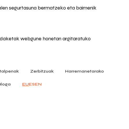
nalen segurtasuna bermatzeko eta baimenik
 Aldaketak webgune honetan argitaratuko
italpenak
Zerbitzuak
Harremanetarako
Bloga
EU
ES
EN