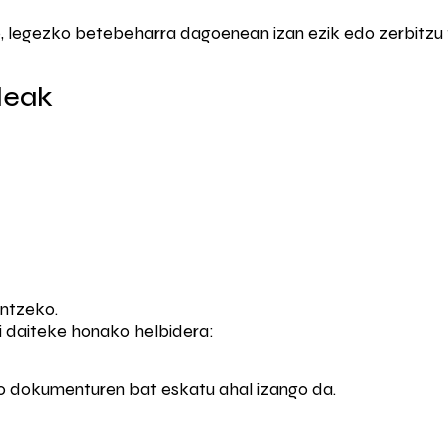
o, legezko betebeharra dagoenean izan ezik edo zerbitzu 
deak
ntzeko.
i daiteke honako helbidera:
o dokumenturen bat eskatu ahal izango da.