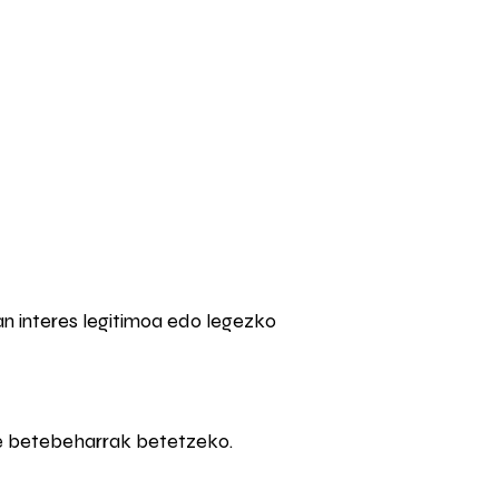
n interes legitimoa edo legezko
ge betebeharrak betetzeko.