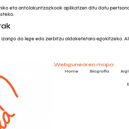
kniko eta antolakuntzazkoak aplikatzen ditu datu pertso
steko.
tak
l izango da lege edo zerbitzu aldaketetara egokitzeko.
Webgunearen mapa
Home
Biografia
Arg