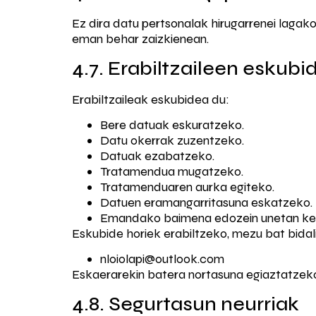
Ez dira datu pertsonalak hirugarrenei lagak
eman behar zaizkienean.
4.7. Erabiltzaileen eskubi
Erabiltzaileak eskubidea du:
Bere datuak eskuratzeko.
Datu okerrak zuzentzeko.
Datuak ezabatzeko.
Tratamendua mugatzeko.
Tratamenduaren aurka egiteko.
Datuen eramangarritasuna eskatzeko.
Emandako baimena edozein unetan ke
Eskubide horiek erabiltzeko, mezu bat bidal
nloiolapi@outlook.com
Eskaerarekin batera nortasuna egiaztatzek
4.8. Segurtasun neurriak