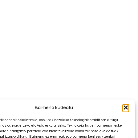
Baimena kudeatu
rik onenak eskaintzeko, cookieak bezalako teknologiak erabiltzen ditugu
rmazioa gordetzeko eta/edo eskuratzeko. Teknologia hauen baimenari esker,
tan nabigazio-portaera edo identifikatzaile bakarrak bezalako datuak
hal izango ditugu. Baimena ez emateak edo baimena kentzeak zenbait