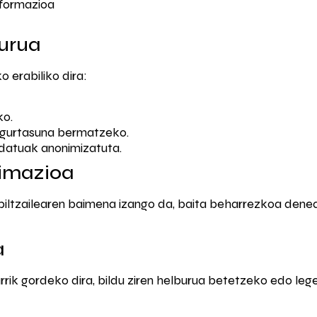
nformazioa
urua
 erabiliko dira:
o.
gurtasuna bermatzeko.
 datuak anonimizatuta.
timazioa
biltzailearen baimena izango da, baita beharrezkoa denea
a
ik gordeko dira, bildu ziren helburua betetzeko edo le