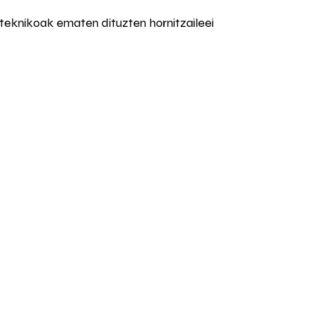
teknikoak ematen dituzten hornitzaileei