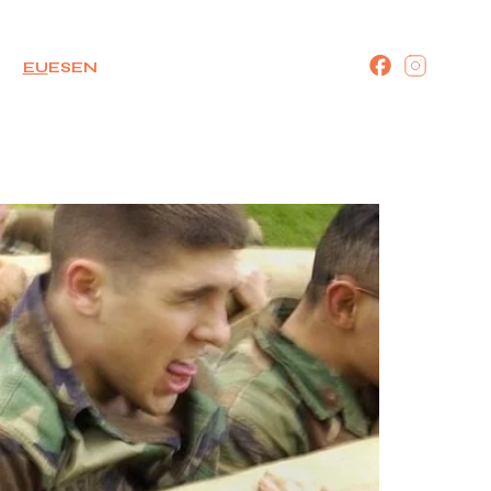
EU
ES
EN