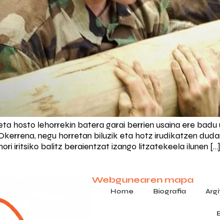
 eta hosto lehorrekin batera garai berrien usaina ere bad
. Okerrena, negu horretan biluzik eta hotz irudikatzen dud
i iritsiko balitz beraientzat izango litzatekeela ilunen […
Webgunearen mapa
Home
Biografia
Arg