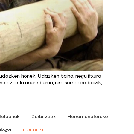
u udazken honek. Udazken baino, negu itxura
ana ez dela neure burua, nire semeena baizik,
]
italpenak
Zerbitzuak
Harremanetarako
Bloga
EU
ES
EN