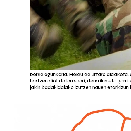
berria egunkaria. Heldu da urtaro aldaketa,
hartzen diot datorrenari; dena ilun eta gorri
jakin badakidalako izutzen nauen etorkizun hor