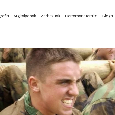
rafia
Argitalpenak
Zerbitzuak
Harremanetarako
Bloga