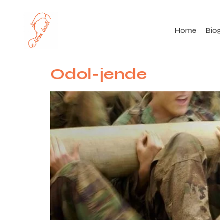
Home
Biog
Odol-jende