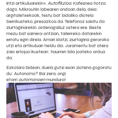
iritzi artikuluarekin».
Autofikzioa
. Kafesnea hotza
dago. Mikrouhin labearen ondoan dela, deia:
argitaletxekoak, testu bat bidaliko diotela
berrikusteko, presazkoa da. Telefonoz saiatu da
ziurtagiriarekin, ordenagailuz ostera ere. Beste
mezu bat sarrera-ontzian, tailerreko datarekin
erratu egin direla. Amari idatzi, ziurtagiria gerorako
utzi eta artikuluari heldu dio. Juramentu bat atera
zaio erlojua ikustean: haurren bila joateko ordua
da.
Eskolara bidean, duela gutxi esan ziotena gogoratu
du: Autonomo? Bai zera, ongi
etorri
automonoen
mundura!