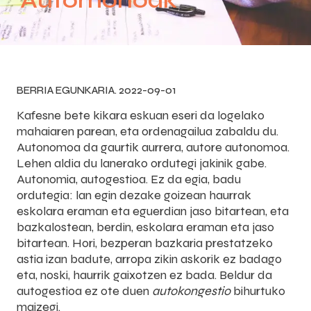
‘Automonoak’
BERRIA EGUNKARIA. 2022-09-01
Kafesne bete kikara eskuan eseri da logelako
mahaiaren parean, eta ordenagailua zabaldu du.
Autonomoa da gaurtik aurrera, autore autonomoa.
Lehen aldia du lanerako ordutegi jakinik gabe.
Autonomia, autogestioa. Ez da egia, badu
ordutegia: lan egin dezake goizean haurrak
eskolara eraman eta eguerdian jaso bitartean, eta
bazkalostean, berdin, eskolara eraman eta jaso
bitartean. Hori, bezperan bazkaria prestatzeko
astia izan badute, arropa zikin askorik ez badago
eta, noski, haurrik gaixotzen ez bada. Beldur da
autogestioa ez ote duen
autokongestio
bihurtuko
maizegi.