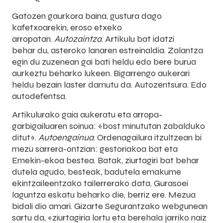
Gatozen gaurkora baina, gustura dago
kafetxoarekin, eroso etxeko
arropatan.
Autozaintza
. Artikulu bat idatzi
behar du, asteroko lanaren estreinaldia. Zalantza
egin du zuzenean gai bati heldu edo bere burua
aurkeztu beharko lukeen. Bigarrengo aukerari
heldu bezain laster damutu da. Autozentsura. Edo
autodefentsa.
Artikulurako gaia aukeratu eta arropa-
garbigailuaren soinua: «bost minututan zabalduko
ditut».
Autoengainua
. Ordenagailura itzultzean bi
mezu sarrera-ontzian: gestoriakoa bat eta
Emekin-ekoa bestea. Batak, ziurtagiri bat behar
dutela agudo, besteak, badutela emakume
ekintzaileentzako tailerrerako data. Gurasoei
laguntza eskatu beharko die, berriz ere. Mezua
bidali dio amari. Gizarte Segurantzako webgunean
sartu da, «ziurtagiria lortu eta berehala jarriko naiz