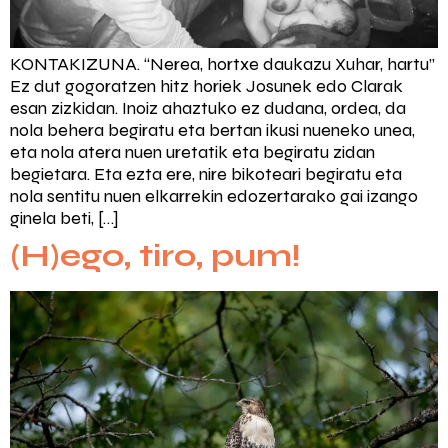
KONTAKIZUNA. “Nerea, hortxe daukazu Xuhar, hartu”
Ez dut gogoratzen hitz horiek Josunek edo Clarak
esan zizkidan. Inoiz ahaztuko ez dudana, ordea, da
nola behera begiratu eta bertan ikusi nueneko unea,
eta nola atera nuen uretatik eta begiratu zidan
begietara. Eta ezta ere, nire bikoteari begiratu eta
nola sentitu nuen elkarrekin edozertarako gai izango
ginela beti, […]
(H)ego, tiro, pum!