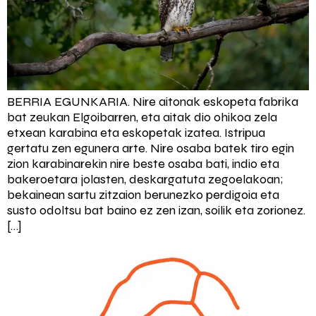
BERRIA EGUNKARIA. Nire aitonak eskopeta fabrika
bat zeukan Elgoibarren, eta aitak dio ohikoa zela
etxean karabina eta eskopetak izatea. Istripua
gertatu zen egunera arte. Nire osaba batek tiro egin
zion karabinarekin nire beste osaba bati, indio eta
bakeroetara jolasten, deskargatuta zegoelakoan;
bekainean sartu zitzaion berunezko perdigoia eta
susto odoltsu bat baino ez zen izan, soilik eta zorionez.
[…]