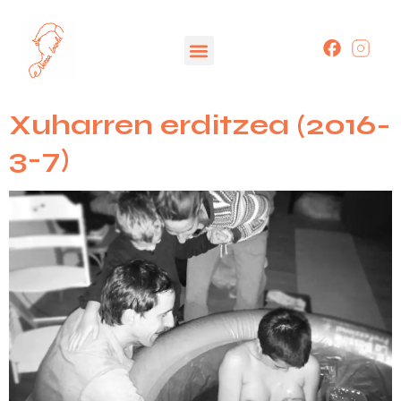
Xuharren erditzea (2016-
3-7)