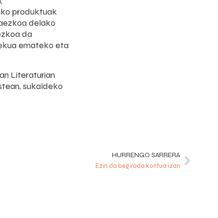
,
tako produktuak
itaezkoa delako
rezkoa da
 lekua emateko eta
an Literaturian
ostean, sukaldeko
HURRENGO SARRERA
Ezin da begirada kontua izan