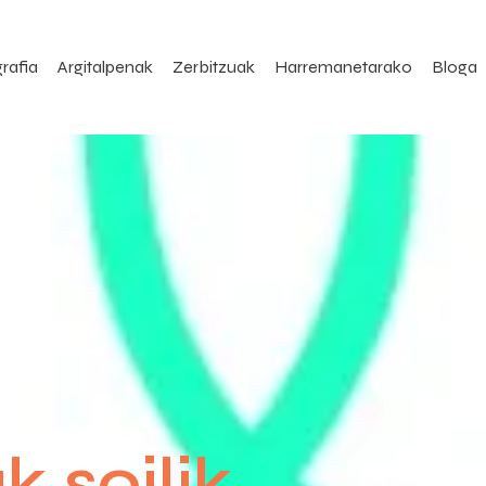
rafia
Argitalpenak
Zerbitzuak
Harremanetarako
Bloga
 soilik