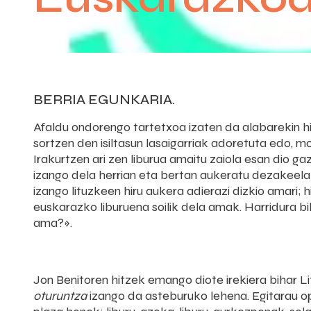
BERRIA EGUNKARIA.
Afaldu ondorengo tartetxoa izaten da alabarekin hi
sortzen den isiltasun lasaigarriak adoretuta edo, 
Irakurtzen ari zen liburua amaitu zaiola esan dio g
izango dela herrian eta bertan aukeratu dezakeela h
izango lituzkeen hiru aukera adierazi dizkio amari
euskarazko liburuena soilik dela amak. Harridura bi
ama?».
Jon Benitoren hitzek emango diote irekiera bihar L
oturuntza
izango da asteburuko lehena. Egitarau op