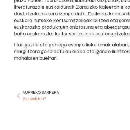
plaza honek: liburu-azoka, liburu-aurkezpenak, sola
literaturazale euskaldunak Zarauzko kaleetan elk
dastatzeko aukera izango dute. Euskarazkoak soili
euskara hutseko kontsumitzaileak biltzea eta sare
euskarazko produktuen aniztasuna eta aberastasun
baita euskarazko kultur sortzaileak sostengatzeko 
Hau guztia eta gehiago esango lioke amak alabari; 
murgiltzera gonbidatu du alaba eta igande iluntzera
mahaiaren bueltan.
AURREKO SARRERA
Zazpiak bat?