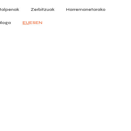
italpenak
Zerbitzuak
Harremanetarako
Bloga
EU
ES
EN