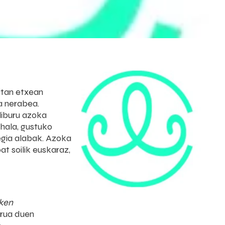
itan etxean
a nerabea.
 liburu azoka
ehala, gustuko
pegia alabak. Azoka
t soilik euskaraz,
ken
urua duen