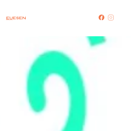
EU
ES
EN