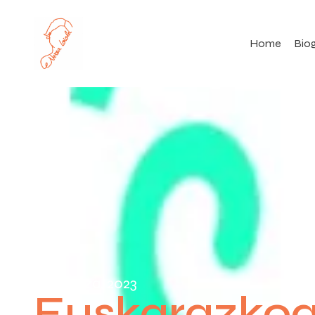
Home
Biog
4 maiatza, 2023
Euskarazkoak