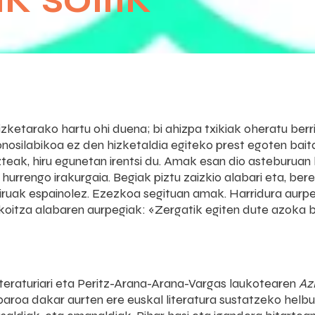
zketarako hartu ohi duena; bi ahizpa txikiak oheratu berr
monosilabikoa ez den hizketaldia egiteko prest egoten bait
azteak, hiru egunetan irentsi du. Amak esan dio asteburuan
urrengo irakurgaia. Begiak piztu zaizkio alabari eta, ber
; hiruak espainolez. Ezezkoa segituan amak. Harridura aur
koitza alabaren aurpegiak: «Zergatik egiten dute azoka ba
iteraturiari eta Peritz-Arana-Arana-Vargas laukotearen
Az
aroa dakar aurten ere euskal literatura sustatzeko helb