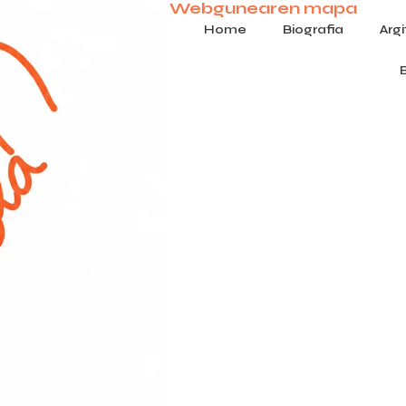
Webgunearen mapa
Home
Biografia
Arg