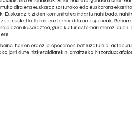
saldiak, eta emanaldiak. Bihar hasi eta igandera bitartean
artuko dira eta euskaraz sortutako edo euskarara ekarri
k. Euskaraz bizi den komunitatea indartu nahi bada, nah
tzea; euskal kulturak ere behar ditu arnasguneak. Behar
a plazan ikusaraztea, gure kultur sistemari merezi duen
ere.
baina, horren ordez, proposamen bat luzatu dio: asteburu
ko jarri dute hizketaldiarekin jarraitzeko hitzordua; afal