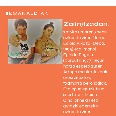
EMANALDIAK
Zai(n)tzadan.
2016ko urriaren 30ean
ezkondu ziren Nerea
Loiola Pikaza (Deba,
1985) eta Imanol
Epelde Pagola
(Zarautz, 1977). Egun
hotza espero zuten.
Arropa mauka-luzeak
erosi zituzten,
txamarra bero lodiak.
Eta egun eguzkitsua
suertatu zitzaien:
Oihal arinekin eta
argazki ederrekin
ezkondu ziren.