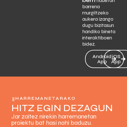
berri
hauetan
barrena
murgiltzeko
aukera izango
dugu bizitasun
handiko bineta
interaktiboen
bidez.
Android
iOS
App
App
HARREMANETARAKO
HITZ EGIN DEZAGUN
Jar zaitez nirekin harremanetan
proiektu bat hasi nahi baduzu.