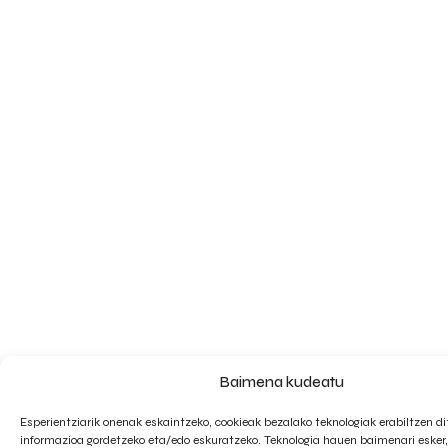
Baimena kudeatu
Esperientziarik onenak eskaintzeko, cookieak bezalako teknologiak erabiltzen di
informazioa gordetzeko eta/edo eskuratzeko. Teknologia hauen baimenari eske