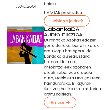
Loiola
irudi ofiziala)
LAMIAk produzitua
Gehiago jakin
LabankaDA
AUDIO-FIKZIOA
Durangoko Azokan edozer
gerta daiteke, baita hilketak
ere. Gorpu bat agertu da
Landako Gunean, stand
batean. Hala ere,
antolatzaileek azokaren
ateak zabaltzea erabaki
dute, Nahia eta Unai gazteen
harridurarako. Bi lagunak
ikertzen hasiko dira, misterioa
argitu nahiean.
Entzun