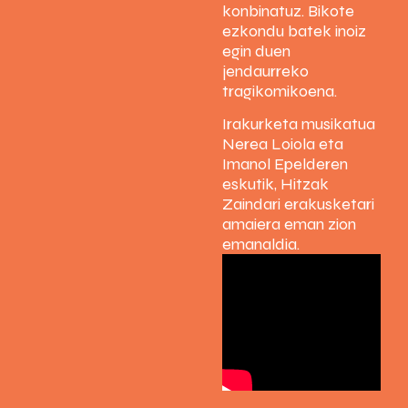
konbinatuz. Bikote
ezkondu batek inoiz
egin duen
jendaurreko
tragikomikoena.
Irakurketa musikatua
Nerea Loiola eta
Imanol Epelderen
eskutik, Hitzak
Zaindari erakusketari
amaiera eman zion
emanaldia.