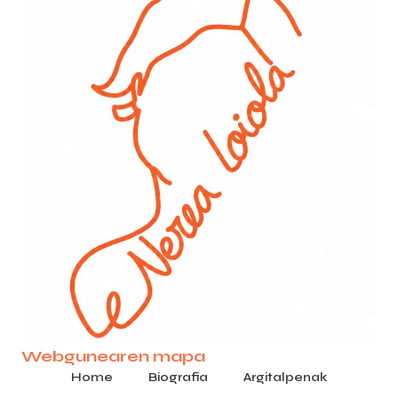
Webgunearen mapa
Home
Biografia
Argitalpenak