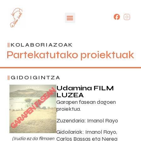
KOLABORIAZOAK
Partekatutako proiektuak
GIDOIGINTZA
Udamina FILM
LUZEA
Garapen fasean dagoen
proiektua.
Zuzendaria: Imanol Rayo
Gidoilariak: Imanol Rayo,
Carlos Bassas eta Nerea
(Irudia ez da filmaen