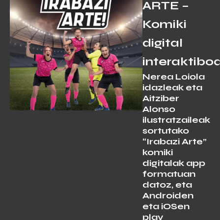
ARTE –
Komiki
digital
interaktibo
Nerea Loiola
idazleak eta
Aitziber
Alonso
ilustratzaileak
sortutako
“Irabazi Arte”
komiki
digitalak app
formatuan
datoz, eta
Androiden
eta iOSen
play