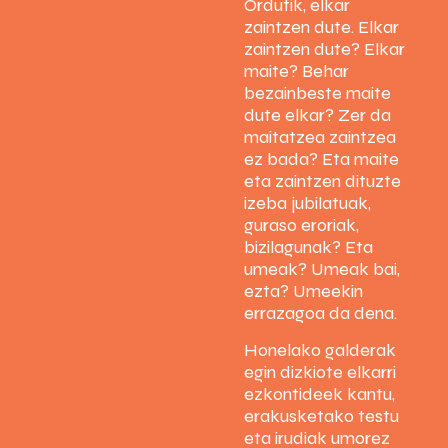
Ordutik, elkar
zaintzen dute. Elkar
zaintzen dute? Elkar
maite? Behar
bezainbeste maite
dute elkar? Zer da
maitatzea zaintzea
ez bada? Eta maite
eta zaintzen dituzte
izeba jubilatuak,
guraso eroriak,
bizilagunak? Eta
umeak? Umeak bai,
ezta? Umeekin
errazagoa da dena.
Honelako galderak
egin dizkiote elkarri
ezkontideek kantu,
erakusketako testu
eta irudiak umorez