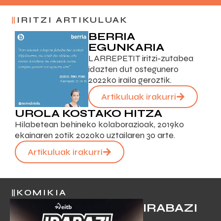
IRITZI ARTIKULUAK
BERRIA
EGUNKARIA
LARREPETIT iritzi-zutabea
idazten dut ostegunero
2022ko iraila geroztik.
Artikuluak irakurri
UROLA KOSTAKO HITZA
Hilabetean behineko kolaborazioak, 2019ko
ekainaren 20tik 2020ko uztailaren 30 arte.
Artikuluak irakurri
KOMIKIA
IRABAZI