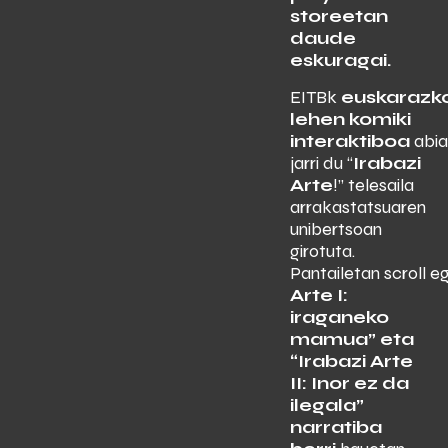
storeetan
daude
eskuragai.
EITBk
euskarazk
lehen komiki
interaktiboa
abia
jarri du “
Irabazi
Arte
!” telesaila
arrakastatsuaren
unibertsoan
girotuta.
Pantailetan scroll e
Arte I:
iraganeko
mamua” eta
“Irabazi Arte
II: Inor ez da
ilegala”
narratiba