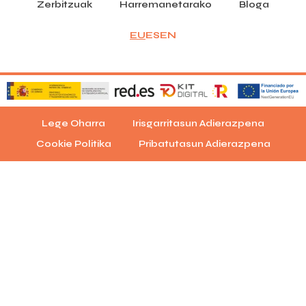
Zerbitzuak
Harremanetarako
Bloga
EU
ES
EN
Lege Oharra
Irisgarritasun Adierazpena
Cookie Politika
Pribatutasun Adierazpena