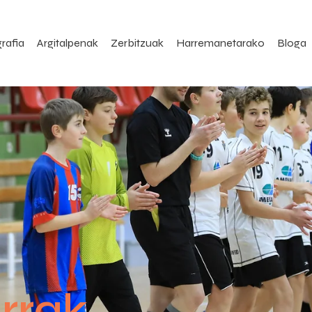
rafia
Argitalpenak
Zerbitzuak
Harremanetarako
Bloga
rrak