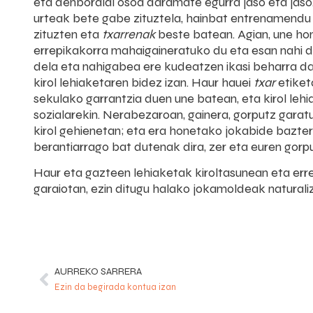
eta denboraldi osoa daramate egurra jaso eta jaso. 
urteak bete gabe zituztela, hainbat entrenamendu
zituzten eta
txarrenak
beste batean. Agian, une ho
errepikakorra mahaigaineratuko du eta esan nahi dio
dela eta nahigabea ere kudeatzen ikasi beharra dag
kirol lehiaketaren bidez izan. Haur hauei
txar
etiket
sekulako garrantzia duen une batean, eta kirol leh
sozialarekin. Nerabezaroan, gainera, gorputz gara
kirol gehienetan; eta era honetako jokabide bazte
berantiarrago bat dutenak dira, zer eta euren gorp
Haur eta gazteen lehiaketak kiroltasunean eta erre
garaiotan, ezin ditugu halako jokamoldeak naturali
AURREKO SARRERA
Ezin da begirada kontua izan