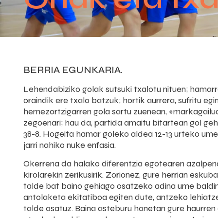
BERRIA EGUNKARIA.
Lehendabiziko golak sutsuki txalotu nituen; hamarr
oraindik ere txalo batzuk; hortik aurrera, sufritu 
hemezortzigarren gola sartu zuenean, «markagailua
zegoenari; hau da, partida amaitu bitartean gol ge
38-8. Hogeita hamar goleko aldea 12-13 urteko ume
jarri nahiko nuke enfasia.
Okerrena da halako diferentzia egotearen azalpen
kirolarekin zerikusirik. Zorionez, gure herrian eskuba
talde bat baino gehiago osatzeko adina ume baldi
antolaketa ekitatiboa egiten dute, antzeko lehiatz
talde osatuz. Baina asteburu honetan gure haurren a