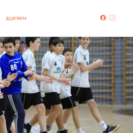
EU
ES
EN