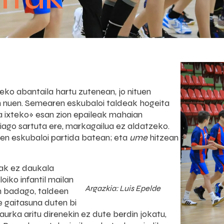
eko abantaila hartu zutenean, jo nituen
egin nuen. Semearen eskubaloi taldeak hogeita
 ixteko» esan zion epaileak mahaian
hiago sartuta ere, markagailua ez aldatzeko.
en eskubaloi partida batean; eta
ume
hitzean
ak ez daukala
loiko infantil mailan
Argazkia: Luis Epelde
n badago, taldeen
e gaitasuna duten bi
urka aritu direnekin ez dute berdin jokatu,