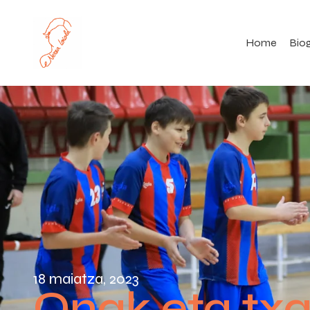
Home
Biog
18 maiatza, 2023
Onak eta txa