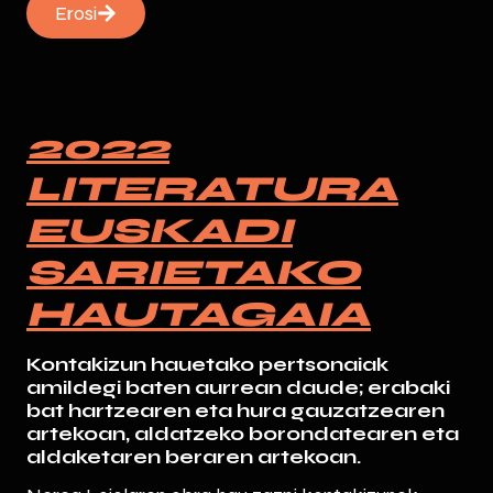
Erosi
2022
LITERATURA
EUSKADI
SARIETAKO
HAUTAGAIA
Kontakizun hauetako pertsonaiak
amildegi baten aurrean daude; erabaki
bat hartzearen eta hura gauzatzearen
artekoan, aldatzeko borondatearen eta
aldaketaren beraren artekoan.