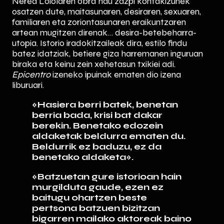
Nerea Loiolaren obra hau zazpi kontakizunek
osatzen dute, maitasunaren, desiraren, sexuaren,
familiaren eta zoriontasunaren eraikuntzaren
artean mugitzen direnak… desira-betebeharra-
utopia. Istorio iradokitzaileak dira, estilo findu
batez idatziak, betiere giza harremanen inguruan
biraka eta keinu zein xehetasun txikiei adi.
Epicentro
izeneko ipuinak ematen dio izena
liburuari.
«Hasiera berri batek, benetan
berria bada, krisi bat dakar
berekin. Benetako edozein
aldaketak beldurra ematen du.
Beldurrik ez baduzu, ez da
benetako aldaketa».
«Batzuetan gure istorioan hain
murgilduta gaude, ezen ez
baitugu ohartzen beste
pertsona batzuen bizitzan
bigarren mailako aktoreak baino