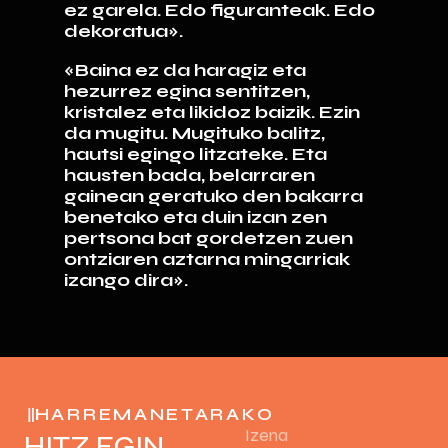
ez garela. Edo figuranteak. Edo
dekoratua».
«Baina ez da haragiz eta
hezurrez egina sentitzen,
kristalez eta likidoz baizik. Ezin
da mugitu. Mugituko balitz,
hautsi egingo litzateke. Eta
hausten bada, belarraren
gainean geratuko den bakarra
benetako eta duin izan zen
pertsona bat gordetzen zuen
ontziaren aztarna mingarriak
izango dira».
HARREMANETARAKO
HITZ EGIN