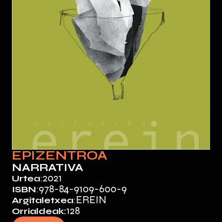
EPIZENTROA
NARRATIVA
2021
Urtea
:
978-84-9109-600-9
ISBN
:
EREIN
Argitaletxea
:
128
Orrialdeak: