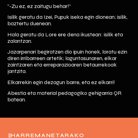
“-Zu ez, ez zaitugu behar!”
Isilik geratu da Izei, Pupuk iseka egin dionean; isilik,
baztertu duenean.
Hala geratu da Lore ere dena ikustean: isilik eta
zalantzan.
Jazarpenari begiratzen dio ipuin honek, loratu ezin
diren irribarreen artetik; laguntasunaren, elkar
zaintzaren eta erreparazioaren betaurrekoak
jantzita.
Elkarrekin egin dezagun barre, eta ez elkarri!
Abestia eta material pedagogiko gehigarria QR
batean.
HARREMANETARAKO