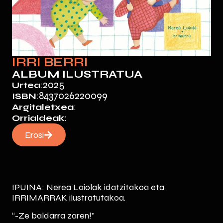
IRRI BERRI
ALBUM ILUSTRATUA
2025
Urtea
:
8437026220099
ISBN
:
Argitaletxea
:
Orrialdeak:
Erosi
IPUINA: Nerea Loiolak idatzitakoa eta
IRRIMARRAK ilustratutakoa.
“-Ze baldarra zaren!”