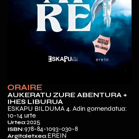
ORAIRE
AUKERATU ZURE ABENTURA +
IHES LIBURUA
ESKAPU BILDUMA 4. Adin gomendatua:
10-14 urte
2025
Urtea
:
978-84-1093-030-8
ISBN
:
EREIN
Argitaletxea
: