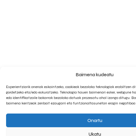
Baimena kudeatu
Esperientziarik onenak eskaintzeko, cookieak bezalako teknologiak erabiltzen d
gordetzeko eta/edo eskuratzeko. Teknologia hauen baimenari esker, webgune h
edo identifikatzaile bakarrak bezalako datuak prozesatu ahal izango ditugu. 
baimena kentzeak zenbait ezaugarri eta funtzionaltasunetan eragin negatiboa
Onartu
Ukatu