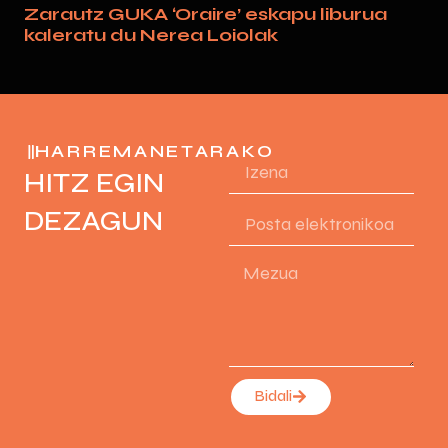
Zarautz GUKA ‘Oraire’ eskapu liburua
kaleratu du Nerea Loiolak
HARREMANETARAKO
HITZ EGIN
DEZAGUN
Bidali
Alternative: