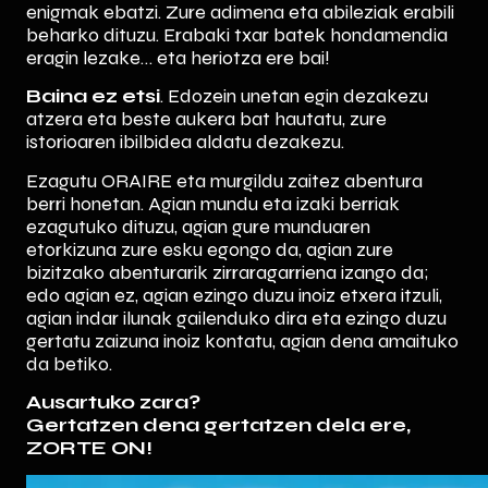
enigmak ebatzi. Zure adimena eta abileziak erabili
beharko dituzu. Erabaki txar batek hondamendia
eragin lezake… eta heriotza ere bai!
Baina ez etsi
. Edozein unetan egin dezakezu
atzera eta beste aukera bat hautatu, zure
istorioaren ibilbidea aldatu dezakezu.
Ezagutu ORAIRE eta murgildu zaitez abentura
berri honetan. Agian mundu eta izaki berriak
ezagutuko dituzu, agian gure munduaren
etorkizuna zure esku egongo da, agian zure
bizitzako abenturarik zirraragarriena izango da;
edo agian ez, agian ezingo duzu inoiz etxera itzuli,
agian indar ilunak gailenduko dira eta ezingo duzu
gertatu zaizuna inoiz kontatu, agian dena amaituko
da betiko.
Ausartuko zara?
Gertatzen dena gertatzen dela ere,
ZORTE ON!