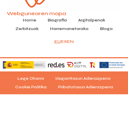
Webgunearen mapa
Home
Biografia
Argitalpenak
Zerbitzuak
Harremanetarako
Bloga
EU
ES
EN
Lege Oharra
Irisgarritasun Adierazpena
Cookie Politika
Pribatutasun Adierazpena