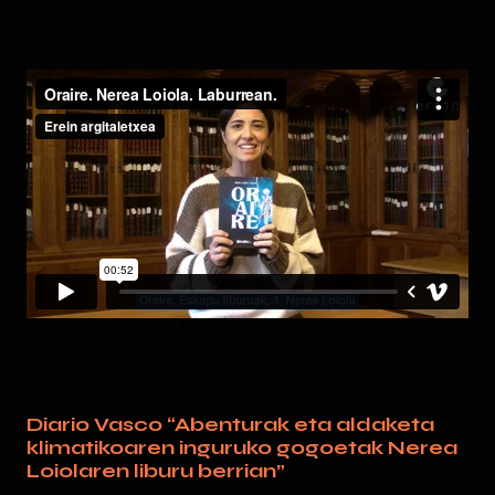
Diario Vasco “Abenturak eta aldaketa
klimatikoaren inguruko gogoetak Nerea
Loiolaren liburu berrian”