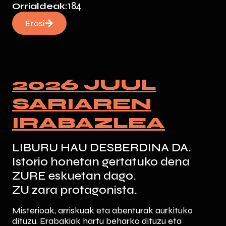
184
Orrialdeak:
Erosi
2026 JUUL
SARIAREN
IRABAZLEA
LIBURU HAU DESBERDINA DA.
Istorio honetan gertatuko dena
ZURE eskuetan dago.
ZU zara protagonista.
Misterioak, arriskuak eta abenturak aurkituko
dituzu. Erabakiak hartu beharko dituzu eta