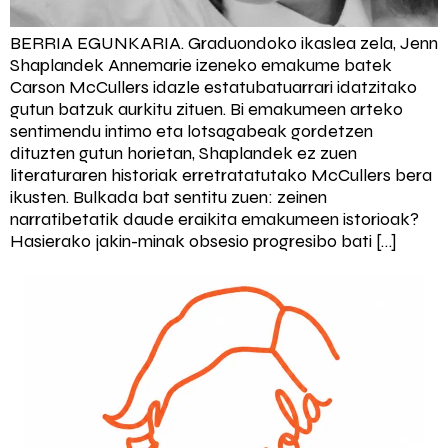
BERRIA EGUNKARIA. Graduondoko ikaslea zela, Jenn
Shaplandek Annemarie izeneko emakume batek
Carson McCullers idazle estatubatuarrari idatzitako
gutun batzuk aurkitu zituen. Bi emakumeen arteko
sentimendu intimo eta lotsagabeak gordetzen
dituzten gutun horietan, Shaplandek ez zuen
literaturaren historiak erretratatutako McCullers bera
ikusten. Bulkada bat sentitu zuen: zeinen
narratibetatik daude eraikita emakumeen istorioak?
Hasierako jakin-minak obsesio progresibo bati […]