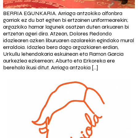
BERRIA EGUNKARIA. Arriaga antzokiko alfonbra
gorriak ez du bat egiten bi ertzainen uniformearekin;
argazkiko hamar lagunek osatzen duten arkuaren bi
ertzetan ageri dira. Atzean, Dolores Redondo
idazlearen azken liburuaren azalarekin egindako mural
erraldoia. Idazlea bera dago argazkiaren erdian,
Urkullu lehendakaria eskuinean eta Ramon Garcia
aurkezlea ezkerrean; Aburto eta Erkoreka ere
berehala ikusi ditut. Arriaga antzokia […]