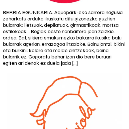
BERRIA EGUNKARIA. Aquapark-eko sarrera nagusia
zeharkatu orduko ikuskatu ditu gizonezko guztien
bularrak: iletsuak, depilatuak, gimnastikoak, mortsa
estilokoak… Begiak beste nonbaitera joan zaizkio,
ordea. Bat, sikiera emakumezko bakarra ikusiko balu
bularrak agerian, errazagoa litzaioke. Bainujantzi, bikini
eta burkini; kolore eta molde anitzekoak, baina
bularrik ez. Gogoratu behar izan dio bere buruari
egiten ari denak ez duela jada […]