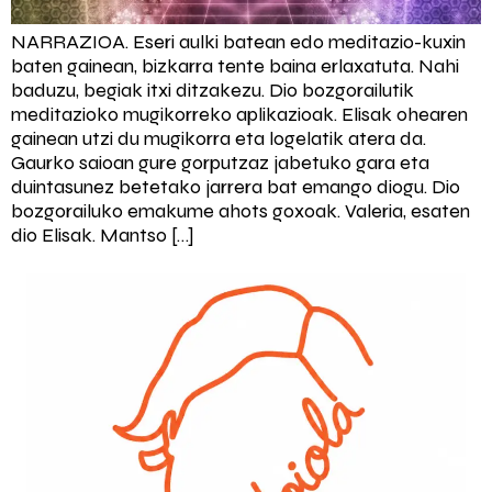
NARRAZIOA. Eseri aulki batean edo meditazio-kuxin
baten gainean, bizkarra tente baina erlaxatuta. Nahi
baduzu, begiak itxi ditzakezu. Dio bozgorailutik
meditazioko mugikorreko aplikazioak. Elisak ohearen
gainean utzi du mugikorra eta logelatik atera da.
Gaurko saioan gure gorputzaz jabetuko gara eta
duintasunez betetako jarrera bat emango diogu. Dio
bozgorailuko emakume ahots goxoak. Valeria, esaten
dio Elisak. Mantso […]