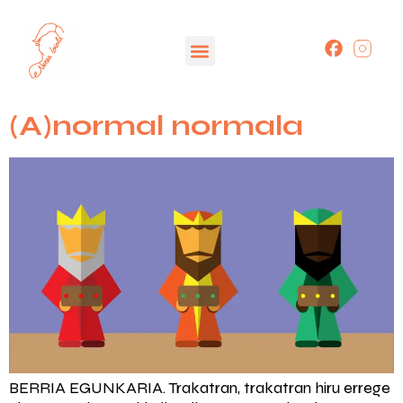
(A)normal normala
BERRIA EGUNKARIA. Trakatran, trakatran hiru errege