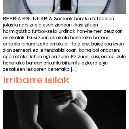
BERRIA EGUNKARIA. Semeak berekin futbolean
jolastu nahi zuela esan zionean, ikusi zituen
hormigoizko futbol-zelai urdinak han-hemen zeuzkan
arrakalak. Ikusi zuen arrakala horietako batean
orkatila bihurritzeko arriskua. Hala ere, baiezkoa esan
zion semeari, ez lehendabizikoan, baina bai ondoren;
oporretako lehen eguna zuen. Ez zuen ikusi, ordea, zulo
horietako batean orkatila bihurritu ezkero egin
zezakeen lesioaren benetako […]
Irribarre isilak