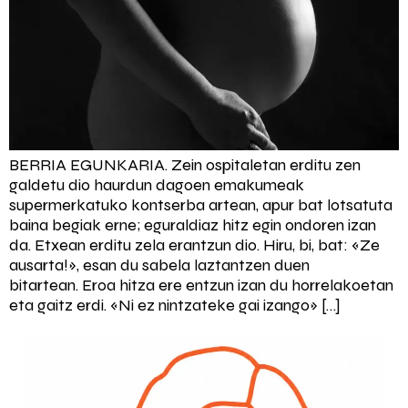
BERRIA EGUNKARIA. Zein ospitaletan erditu zen
galdetu dio haurdun dagoen emakumeak
supermerkatuko kontserba artean, apur bat lotsatuta
baina begiak erne; eguraldiaz hitz egin ondoren izan
da. Etxean erditu zela erantzun dio. Hiru, bi, bat: «Ze
ausarta!», esan du sabela laztantzen duen
bitartean. Eroa hitza ere entzun izan du horrelakoetan
eta gaitz erdi. «Ni ez nintzateke gai izango» […]