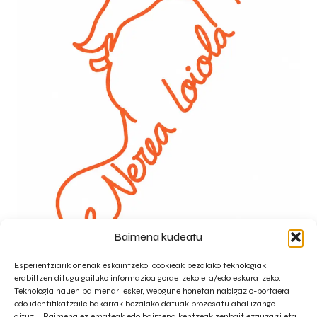
Baimena kudeatu
Webgunearen mapa
Esperientziarik onenak eskaintzeko, cookieak bezalako teknologiak
Home
Biografia
Argitalpenak
erabiltzen ditugu gailuko informazioa gordetzeko eta/edo eskuratzeko.
Teknologia hauen baimenari esker, webgune honetan nabigazio-portaera
Zerbitzuak
Harremanetarako
Bloga
edo identifikatzaile bakarrak bezalako datuak prozesatu ahal izango
ditugu. Baimena ez emateak edo baimena kentzeak zenbait ezaugarri eta