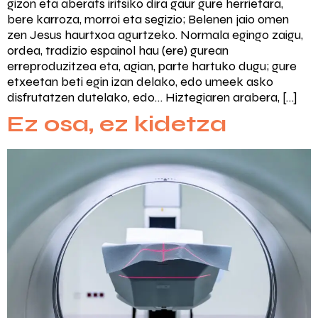
gizon eta aberats iritsiko dira gaur gure herrietara,
bere karroza, morroi eta segizio; Belenen jaio omen
zen Jesus haurtxoa agurtzeko. Normala egingo zaigu,
ordea, tradizio espainol hau (ere) gurean
erreproduzitzea eta, agian, parte hartuko dugu; gure
etxeetan beti egin izan delako, edo umeek asko
disfrutatzen dutelako, edo… Hiztegiaren arabera, […]
Ez osa, ez kidetza