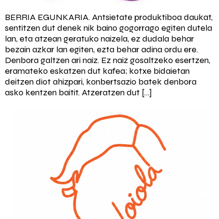
BERRIA EGUNKARIA. Antsietate produktiboa daukat,
sentitzen dut denek nik baino gogorrago egiten dutela
lan, eta atzean geratuko naizela, ez dudala behar
bezain azkar lan egiten, ezta behar adina ordu ere.
Denbora galtzen ari naiz. Ez naiz gosaltzeko esertzen,
eramateko eskatzen dut kafea; kotxe bidaietan
deitzen diot ahizpari, konbertsazio batek denbora
asko kentzen baitit. Atzeratzen dut […]