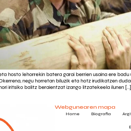
 eta hosto lehorrekin batera garai berrien usaina ere bad
. Okerrena, negu horretan biluzik eta hotz irudikatzen dud
i iritsiko balitz beraientzat izango litzatekeela ilunen […
Webgunearen mapa
Home
Biografia
Arg