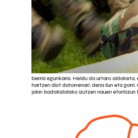
berria egunkaria. Heldu da urtaro aldaketa,
hartzen diot datorrenari; dena ilun eta gorri
jakin badakidalako izutzen nauen etorkizun hor