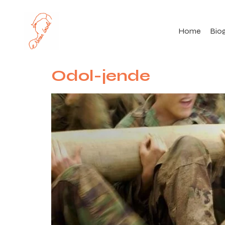
Home
Biog
Odol-jende