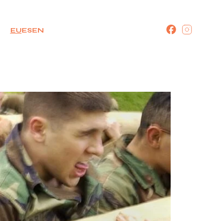
EU
ES
EN