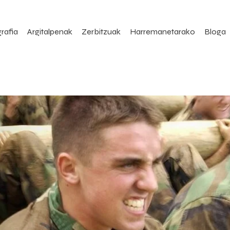
rafia
Argitalpenak
Zerbitzuak
Harremanetarako
Bloga