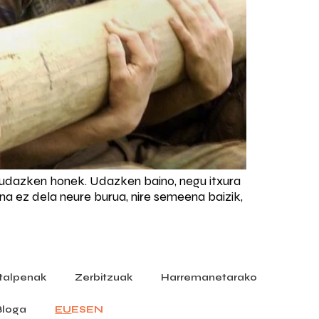
u udazken honek. Udazken baino, negu itxura
ana ez dela neure burua, nire semeena baizik,
]
italpenak
Zerbitzuak
Harremanetarako
Bloga
EU
ES
EN