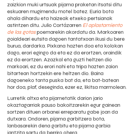
zaizkion muki urtsuak pijama praketan itsatsi ditu
eskuaren mugimendu motel batez. Euria bota
ahala dihardu eta haizeak etxeko pertsianak
astintzen ditu. Julio Cortázarren
El aplastamiento
de las gotas
poemarekin akordatu da. Markoaren
goialdeari eutsita dagoen tantatxoan ikusi du bere
burua, dardarka. Pixkana hazten doa eta kolokan
dago, erori egingo da eta ez da erortzen, oraindik
ez da erortzen. Azazkal eta guzti heltzen dio
markoari, ez du erori nahi eta tripa hazten zaion
bitartean hortzekin ere heltzen dio. Baina
dagoeneko tanta puska bat da, eta bat-batean
hor doa, plaf, deseginda, ezer ez, likitsa marmolean.
Lurretik altxa eta pijametatik darion jario
okaztagarriak pauso bakoitzarekin egur gainean
sortzen dituen orbanei erreparatu gabe joan da
dutxara. Ondoren, pijama garbitzera bota,
lanbasarekin dena garbitu eta pijama garbia
jantzita sartu da berriro ohera.