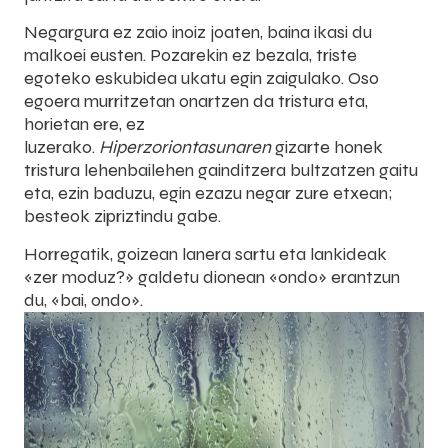
Negargura ez zaio inoiz joaten, baina ikasi du
malkoei eusten. Pozarekin ez bezala, triste
egoteko eskubidea ukatu egin zaigulako. Oso
egoera murritzetan onartzen da tristura eta,
horietan ere, ez
luzerako.
Hiperzoriontasunaren
gizarte honek
tristura lehenbailehen gainditzera bultzatzen gaitu
eta, ezin baduzu, egin ezazu negar zure etxean;
besteok zipriztindu gabe.
Horregatik, goizean lanera sartu eta lankideak
«zer moduz?» galdetu dionean «ondo» erantzun
du, «bai, ondo».