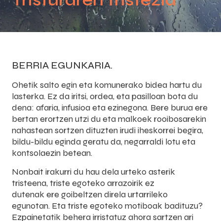
Tristuraren tristezia
BERRIA EGUNKARIA.
Ohetik salto egin eta komunerako bidea hartu du
lasterka. Ez da iritsi, ordea, eta pasilloan bota du
dena: afaria, infusioa eta ezinegona. Bere burua ere
bertan erortzen utzi du eta malkoek rooibosarekin
nahastean sortzen dituzten irudi iheskorrei begira,
bildu-bildu eginda geratu da, negarraldi lotu eta
kontsolaezin betean.
Nonbait irakurri du hau dela urteko asterik
tristeena, triste egoteko arrazoirik ez
dutenak ere goibeltzen direla urtarrileko
egunotan. Eta triste egoteko motiboak badituzu?
Ezpainetatik behera irristatuz ahora sartzen ari