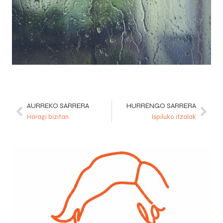
AURREKO SARRERA
HURRENGO SARRERA
Haragi bizitan
Ispiluko itzalak