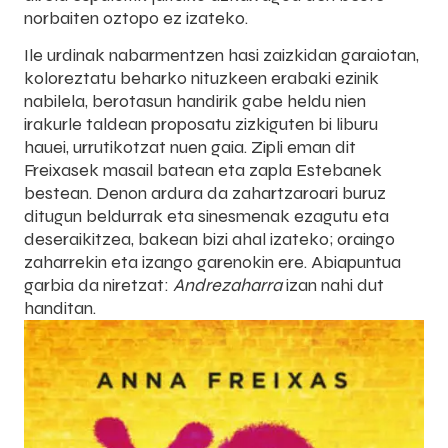
norbaiten oztopo ez izateko.
Ile urdinak nabarmentzen hasi zaizkidan garaiotan,
koloreztatu beharko nituzkeen erabaki ezinik
nabilela, berotasun handirik gabe heldu nien
irakurle taldean proposatu zizkiguten bi liburu
hauei, urrutikotzat nuen gaia. Zipli eman dit
Freixasek masail batean eta zapla Estebanek
bestean. Denon ardura da zahartzaroari buruz
ditugun beldurrak eta sinesmenak ezagutu eta
deseraikitzea, bakean bizi ahal izateko; oraingo
zaharrekin eta izango garenokin ere. Abiapuntua
garbia da niretzat:
Andrezaharra
izan nahi dut
handitan.