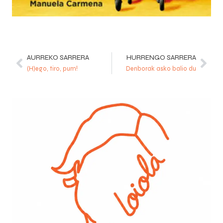
AURREKO SARRERA
HURRENGO SARRERA
(H)ego, tiro, pum!
Denborak asko balio du