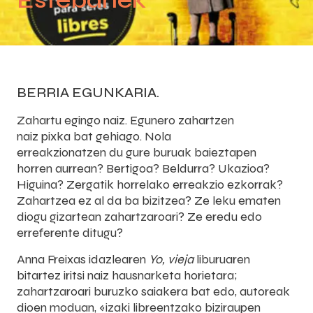
Estebanek
BERRIA EGUNKARIA.
Zahartu egingo naiz. Egunero zahartzen
naiz pixka bat gehiago. Nola
erreakzionatzen du gure buruak baieztapen
horren aurrean? Bertigoa? Beldurra? Ukazioa?
Higuina? Zergatik horrelako erreakzio ezkorrak?
Zahartzea ez al da ba bizitzea? Ze leku ematen
diogu gizartean zahartzaroari? Ze eredu edo
erreferente ditugu?
Anna Freixas idazlearen
Yo, vieja
liburuaren
bitartez iritsi naiz hausnarketa horietara;
zahartzaroari buruzko saiakera bat edo, autoreak
dioen moduan, «izaki libreentzako biziraupen