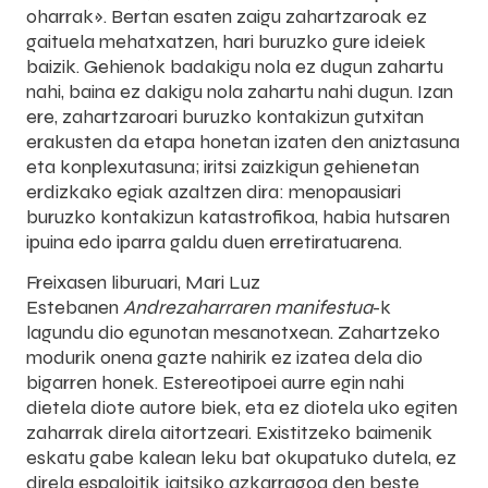
oharrak». Bertan esaten zaigu zahartzaroak ez
gaituela mehatxatzen, hari buruzko gure ideiek
baizik. Gehienok badakigu nola ez dugun zahartu
nahi, baina ez dakigu nola zahartu nahi dugun. Izan
ere, zahartzaroari buruzko kontakizun gutxitan
erakusten da etapa honetan izaten den aniztasuna
eta konplexutasuna; iritsi zaizkigun gehienetan
erdizkako egiak azaltzen dira: menopausiari
buruzko kontakizun katastrofikoa, habia hutsaren
ipuina edo iparra galdu duen erretiratuarena.
Freixasen liburuari, Mari Luz
Estebanen
Andrezaharraren manifestua
-k
lagundu dio egunotan mesanotxean. Zahartzeko
modurik onena gazte nahirik ez izatea dela dio
bigarren honek. Estereotipoei aurre egin nahi
dietela diote autore biek, eta ez diotela uko egiten
zaharrak direla aitortzeari. Existitzeko baimenik
eskatu gabe kalean leku bat okupatuko dutela, ez
direla espaloitik jaitsiko azkarragoa den beste