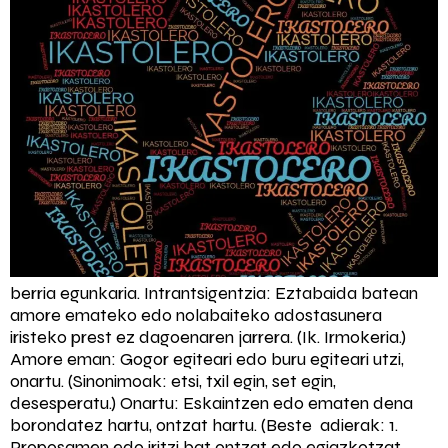
berria egunkaria. Intrantsigentzia: Eztabaida batean
amore emateko edo nolabaiteko adostasunera
iristeko prest ez dagoenaren jarrera. (Ik. Irmokeria.)
Amore eman: Gogor egiteari edo buru egiteari utzi,
onartu. (Sinonimoak: etsi, txil egin, set egin,
desesperatu.) Onartu: Eskaintzen edo ematen dena
borondatez hartu, ontzat hartu. (Beste adierak: 1.
Proposamen edo iritzi bat ontzat edo egiazkotzat