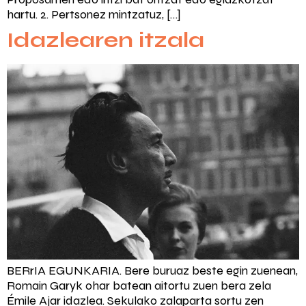
hartu. 2. Pertsonez mintzatuz, […]
Idazlearen itzala
BERrIA EGUNKARIA. Bere buruaz beste egin zuenean,
Romain Garyk ohar batean aitortu zuen bera zela
Émile Ajar idazlea. Sekulako zalaparta sortu zen