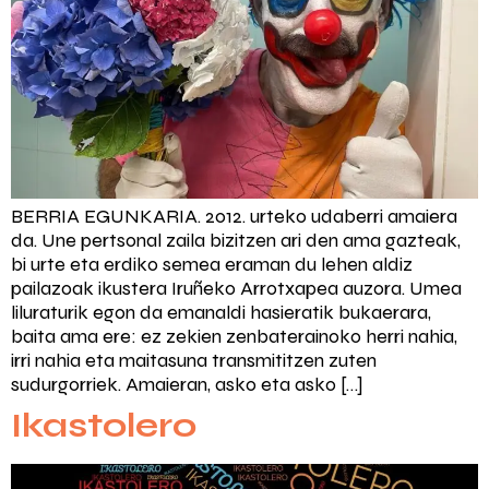
BERRIA EGUNKARIA. 2012. urteko udaberri amaiera
da. Une pertsonal zaila bizitzen ari den ama gazteak,
bi urte eta erdiko semea eraman du lehen aldiz
pailazoak ikustera Iruñeko Arrotxapea auzora. Umea
liluraturik egon da emanaldi hasieratik bukaerara,
baita ama ere: ez zekien zenbaterainoko herri nahia,
irri nahia eta maitasuna transmititzen zuten
sudurgorriek. Amaieran, asko eta asko […]
Ikastolero