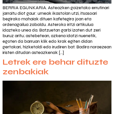
BERRIA EGUNKARIA. Asteazken goizetako errutinari
jarraitu diot gaur: umeak ikastolan utzi, itsasoari
begirako mahaiak dituen kafetegira joan eta
ordenagailua zabaldu. Asteroko iritzi artikulua
idazteko unea da. Batzuetan garbi izaten dut zeri
buruz aritu; astebetean, azkena idatzi nuenetik,
egoten da barruan klik edo krak egiten didan
gertakari, hizketaldi edo irudiren bat. Badira noraezean
iristen ditudan asteazkenak […]
Letrek ere behar dituzte
zenbakiak