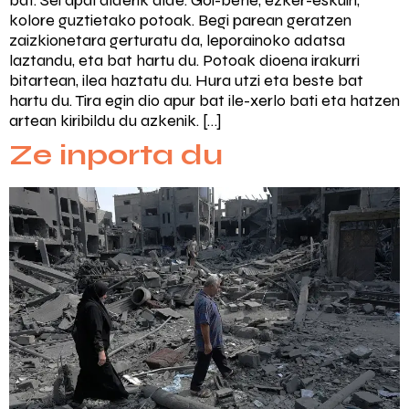
bat. Sei apal alderik alde. Goi-behe, ezker-eskuin,
kolore guztietako potoak. Begi parean geratzen
zaizkionetara gerturatu da, leporainoko adatsa
laztandu, eta bat hartu du. Potoak dioena irakurri
bitartean, ilea haztatu du. Hura utzi eta beste bat
hartu du. Tira egin dio apur bat ile-xerlo bati eta hatzen
artean kiribildu du azkenik. […]
Ze inporta du