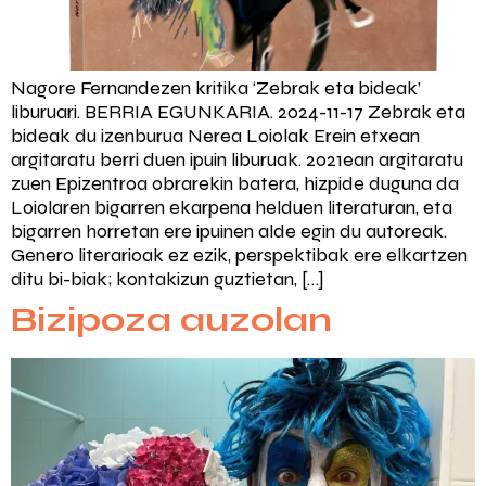
Nagore Fernandezen kritika ‘Zebrak eta bideak’
liburuari. BERRIA EGUNKARIA. 2024-11-17 Zebrak eta
bideak du izenburua Nerea Loiolak Erein etxean
argitaratu berri duen ipuin liburuak. 2021ean argitaratu
zuen Epizentroa obrarekin batera, hizpide duguna da
Loiolaren bigarren ekarpena helduen literaturan, eta
bigarren horretan ere ipuinen alde egin du autoreak.
Genero literarioak ez ezik, perspektibak ere elkartzen
ditu bi-biak; kontakizun guztietan, […]
Bizipoza auzolan