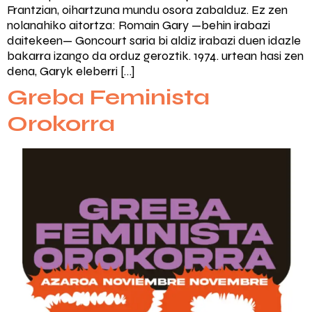
Frantzian, oihartzuna mundu osora zabalduz. Ez zen
nolanahiko aitortza: Romain Gary —behin irabazi
daitekeen— Goncourt saria bi aldiz irabazi duen idazle
bakarra izango da orduz geroztik. 1974. urtean hasi zen
dena, Garyk eleberri […]
Greba Feminista
Orokorra