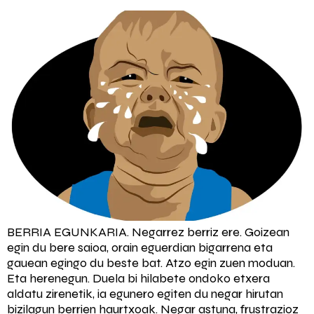
BERRIA EGUNKARIA. Negarrez berriz ere. Goizean
egin du bere saioa, orain eguerdian bigarrena eta
gauean egingo du beste bat. Atzo egin zuen moduan.
Eta herenegun. Duela bi hilabete ondoko etxera
aldatu zirenetik, ia egunero egiten du negar hirutan
bizilagun berrien haurtxoak. Negar astuna, frustrazioz