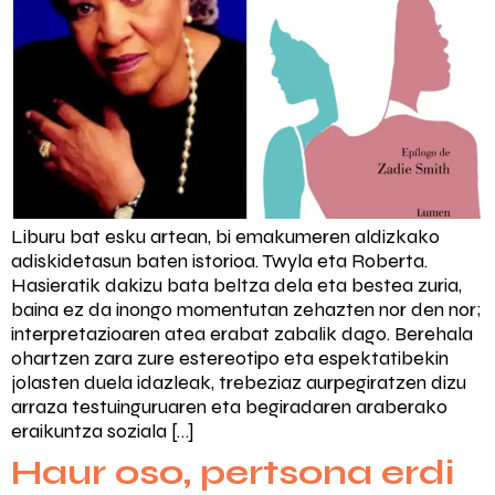
Liburu bat esku artean, bi emakumeren aldizkako
adiskidetasun baten istorioa. Twyla eta Roberta.
Hasieratik dakizu bata beltza dela eta bestea zuria,
baina ez da inongo momentutan zehazten nor den nor;
interpretazioaren atea erabat zabalik dago. Berehala
ohartzen zara zure estereotipo eta espektatibekin
jolasten duela idazleak, trebeziaz aurpegiratzen dizu
arraza testuinguruaren eta begiradaren araberako
eraikuntza soziala […]
Haur oso, pertsona erdi