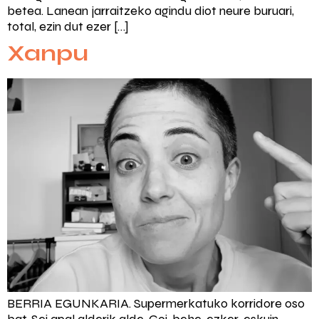
betea. Lanean jarraitzeko agindu diot neure buruari,
total, ezin dut ezer […]
Xanpu
BERRIA EGUNKARIA. Supermerkatuko korridore oso