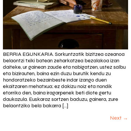
BERRIA EGUNKARIA. Sorkuntzatik bizitzea ozeanoa
belaontzi txiki batean zeharkatzea bezalakoa izan
daiteke, ur gainean zaude eta nabigatzen, ustez salbu
eta bizirauten, baina ezin duzu burutik kendu zu
hondoratzeko bezainbeste indar izango duen
ekaitzaren mehatxua; ez dakizu noiz eta nondik
etorriko den, baina iragarpenek beti diote gertu
daukazula. Euskaraz sortzen baduzu, gainera, zure
belaontziko bela bakarra […]
Next
→