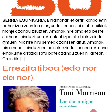
BERRIA EGUNKARIA. Birramonak etxetik kanpo egin
behar izan zuen lan alargundu zenean, bi alaba txikiak
monjek zaindu zituzten. Amonak nire ama eta beste
sei haur zaindu zituen. Amak ahizpa eta biok zaindu
gintuen. Nik nire hiru semeak zaintzen ditut. Amonak
birramona zaindu zuen adinak ezindu zuenean. Amona
emakume arrazializatu batek zaindu zuen hil artean.
Oraindik […]
Errezitatiboa (edo nor
da nor)