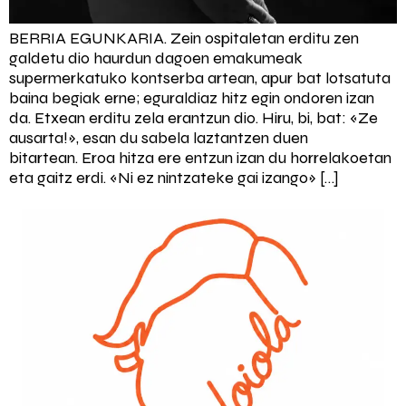
BERRIA EGUNKARIA. Zein ospitaletan erditu zen
galdetu dio haurdun dagoen emakumeak
supermerkatuko kontserba artean, apur bat lotsatuta
baina begiak erne; eguraldiaz hitz egin ondoren izan
da. Etxean erditu zela erantzun dio. Hiru, bi, bat: «Ze
ausarta!», esan du sabela laztantzen duen
bitartean. Eroa hitza ere entzun izan du horrelakoetan
eta gaitz erdi. «Ni ez nintzateke gai izango» […]