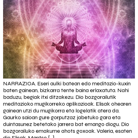
NARRAZIOA. Eseri aulki batean edo meditazio-kuxin
baten gainean, bizkarra tente baina erlaxatuta. Nahi
baduzu, begiak itxi ditzakezu. Dio bozgorailutik
meditazioko mugikorreko aplikazioak. Elisak ohearen
gainean utzi du mugikorra eta logelatik atera da.
Gaurko saioan gure gorputzaz jabetuko gara eta
duintasunez betetako jarrera bat emango diogu. Dio
bozgorailuko emakume ahots goxoak. Valeria, esaten
dio Elisak. Mantso […]