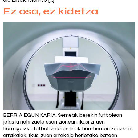
Ez osa, ez kidetza
BERRIA EGUNKARIA. Semeak berekin futbolean
jolastu nahi zuela esan zionean, ikusi zituen
hormigoizko futbol-zelai urdinak han-hemen zeuzkan
arrakalak. Ikusi zuen arrakala horietako batean