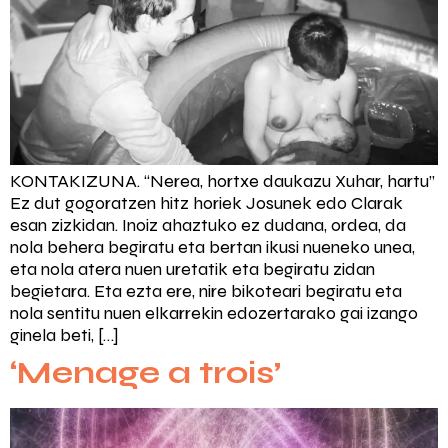
KONTAKIZUNA. “Nerea, hortxe daukazu Xuhar, hartu”
Ez dut gogoratzen hitz horiek Josunek edo Clarak
esan zizkidan. Inoiz ahaztuko ez dudana, ordea, da
nola behera begiratu eta bertan ikusi nueneko unea,
eta nola atera nuen uretatik eta begiratu zidan
begietara. Eta ezta ere, nire bikoteari begiratu eta
nola sentitu nuen elkarrekin edozertarako gai izango
ginela beti, […]
‘Menage a trois’