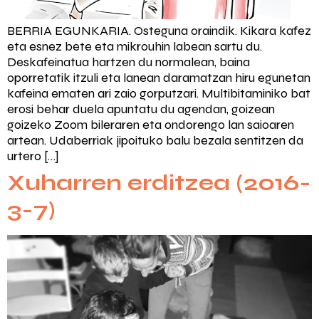
BERRIA EGUNKARIA. Osteguna oraindik. Kikara kafez
eta esnez bete eta mikrouhin labean sartu du.
Deskafeinatua hartzen du normalean, baina
oporretatik itzuli eta lanean daramatzan hiru egunetan
kafeina ematen ari zaio gorputzari. Multibitaminiko bat
erosi behar duela apuntatu du agendan, goizean
goizeko Zoom bileraren eta ondorengo lan saioaren
artean. Udaberriak jipoituko balu bezala sentitzen da
urtero […]
Xuharren erditzea (2016-
3-7)