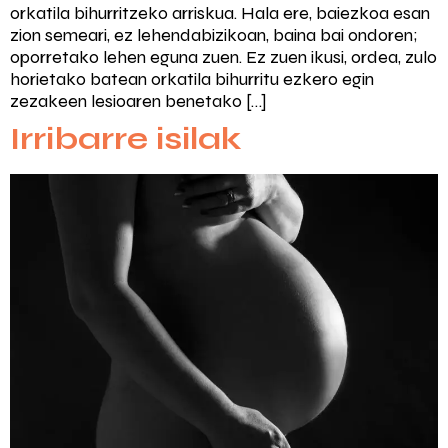
orkatila bihurritzeko arriskua. Hala ere, baiezkoa esan
zion semeari, ez lehendabizikoan, baina bai ondoren;
oporretako lehen eguna zuen. Ez zuen ikusi, ordea, zulo
horietako batean orkatila bihurritu ezkero egin
zezakeen lesioaren benetako […]
Irribarre isilak