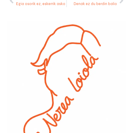
Egia osorik ez, eskerrik asko
Denak ez du berdin balio