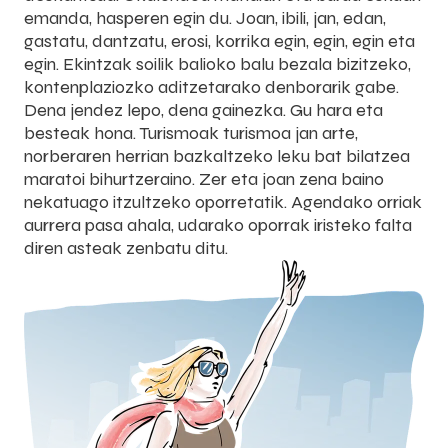
emanda, hasperen egin du. Joan, ibili, jan, edan,
gastatu, dantzatu, erosi, korrika egin, egin, egin eta
egin. Ekintzak soilik balioko balu bezala bizitzeko,
kontenplaziozko aditzetarako denborarik gabe.
Dena jendez lepo, dena gainezka. Gu hara eta
besteak hona. Turismoak turismoa jan arte,
norberaren herrian bazkaltzeko leku bat bilatzea
maratoi bihurtzeraino. Zer eta joan zena baino
nekatuago itzultzeko oporretatik. Agendako orriak
aurrera pasa ahala, udarako oporrak iristeko falta
diren asteak zenbatu ditu.