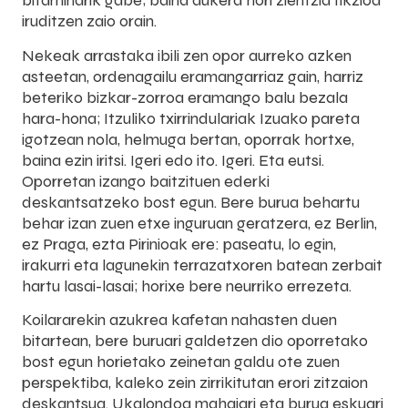
bitaminarik gabe; baina aukera hori zientzia fikzioa
iruditzen zaio orain.
Nekeak arrastaka ibili zen opor aurreko azken
asteetan, ordenagailu eramangarriaz gain, harriz
beteriko bizkar-zorroa eramango balu bezala
hara-hona; Itzuliko txirrindulariak Izuako pareta
igotzean nola, helmuga bertan, oporrak hortxe,
baina ezin iritsi. Igeri edo ito. Igeri. Eta eutsi.
Oporretan izango baitzituen ederki
deskantsatzeko bost egun. Bere burua behartu
behar izan zuen etxe inguruan geratzera, ez Berlin,
ez Praga, ezta Pirinioak ere: paseatu, lo egin,
irakurri eta lagunekin terrazatxoren batean zerbait
hartu lasai-lasai; horixe bere neurriko errezeta.
Koilararekin azukrea kafetan nahasten duen
bitartean, bere buruari galdetzen dio oporretako
bost egun horietako zeinetan galdu ote zuen
perspektiba, kaleko zein zirrikitutan erori zitzaion
deskantsua. Ukalondoa mahaiari eta burua eskuari