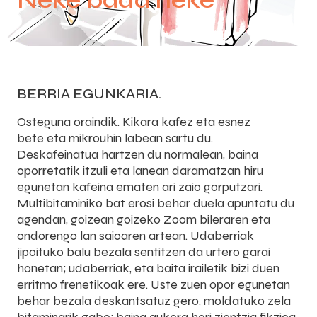
Neke bada neke
BERRIA EGUNKARIA.
Osteguna oraindik. Kikara kafez eta esnez
bete eta mikrouhin labean sartu du.
Deskafeinatua hartzen du normalean, baina
oporretatik itzuli eta lanean daramatzan hiru
egunetan kafeina ematen ari zaio gorputzari.
Multibitaminiko bat erosi behar duela apuntatu du
agendan, goizean goizeko Zoom bileraren eta
ondorengo lan saioaren artean. Udaberriak
jipoituko balu bezala sentitzen da urtero garai
honetan; udaberriak, eta baita irailetik bizi duen
erritmo frenetikoak ere. Uste zuen opor egunetan
behar bezala deskantsatuz gero, moldatuko zela