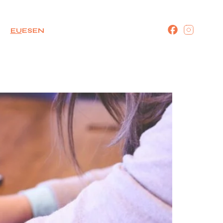
EU
ES
EN