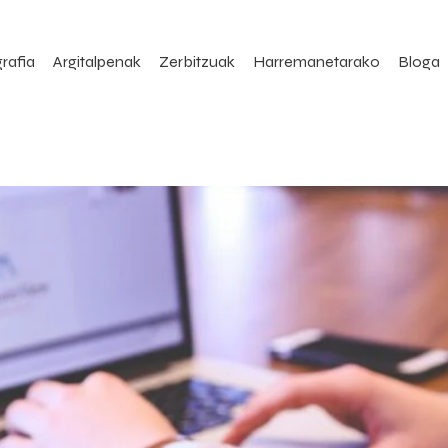
rafia
Argitalpenak
Zerbitzuak
Harremanetarako
Bloga