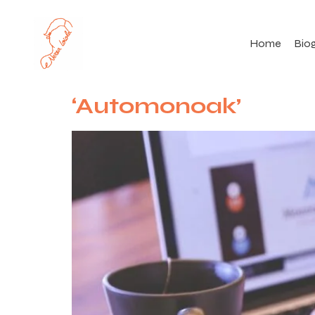
Home
Biog
‘Automonoak’