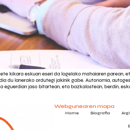
e kikara eskuan eseri da logelako mahaiaren parean, e
ia du lanerako ordutegi jakinik gabe. Autonomia, autogest
eguerdian jaso bitartean, eta bazkalostean, berdin, esko
Webgunearen mapa
Home
Biografia
Arg