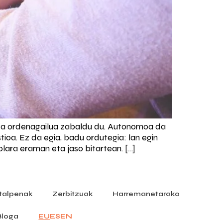
ta ordenagailua zabaldu du. Autonomoa da
ioa. Ez da egia, badu ordutegia: lan egin
lara eraman eta jaso bitartean. […]
italpenak
Zerbitzuak
Harremanetarako
Bloga
EU
ES
EN