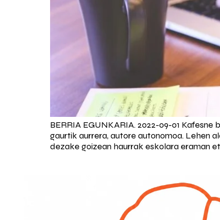
BERRIA EGUNKARIA. 2022-09-01 Kafesne bet
gaurtik aurrera, autore autonomoa. Lehen ald
dezake goizean haurrak eskolara eraman eta 