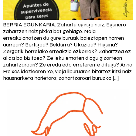
BERRIA EGUNKARIA. Zahartu egingo naiz. Egunero
zahartzen naiz pixka bat gehiago. Nola
erreakzionatzen du gure buruak baieztapen horren
aurrean? Bertigoa? Beldurra? Ukazioa? Higuina?
Zergatik horrelako erreakzio ezkorrak? Zahartzea ez
al da ba bizitzea? Ze leku ematen diogu gizartean
zahartzaroari? Ze eredu edo erreferente ditugu? Anna
Freixas idazlearen Yo, vieja liburuaren bitartez iritsi naiz
hausnarketa horietara; zahartzaroari buruzko […]