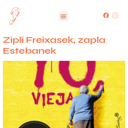
Zipli Freixasek, zapla
Estebanek