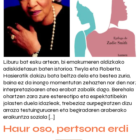
Liburu bat esku artean, bi emakumeren aldizkako
adiskidetasun baten istorioa. Twyla eta Roberta.
Hasieratik dakizu bata beltza dela eta bestea zuria,
baina ez da inongo momentutan zehazten nor den nor;
interpretazioaren atea erabat zabalik dago. Berehala
ohartzen zara zure estereotipo eta espektatibekin
jolasten duela idazleak, trebeziaz aurpegiratzen dizu
arraza testuinguruaren eta begiradaren araberako
eraikuntza soziala […]
Haur oso, pertsona erdi