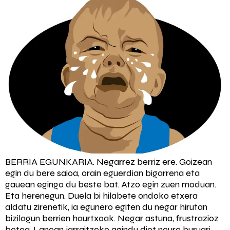
BERRIA EGUNKARIA. Negarrez berriz ere. Goizean
egin du bere saioa, orain eguerdian bigarrena eta
gauean egingo du beste bat. Atzo egin zuen moduan.
Eta herenegun. Duela bi hilabete ondoko etxera
aldatu zirenetik, ia egunero egiten du negar hirutan
bizilagun berrien haurtxoak. Negar astuna, frustrazioz
betea. Lanean jarraitzeko agindu diot neure buruari,