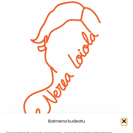
Baimena kudeatu
Webgunearen mapa