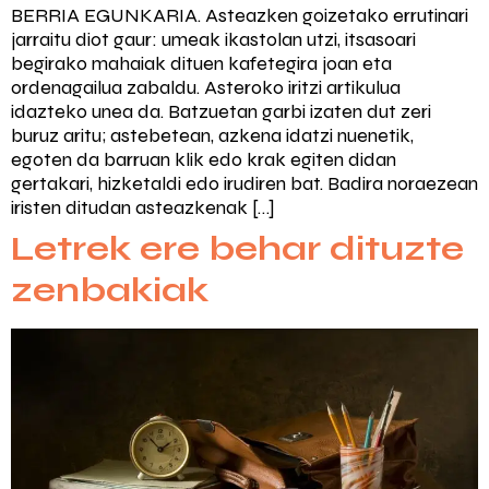
BERRIA EGUNKARIA. Asteazken goizetako errutinari
jarraitu diot gaur: umeak ikastolan utzi, itsasoari
begirako mahaiak dituen kafetegira joan eta
ordenagailua zabaldu. Asteroko iritzi artikulua
idazteko unea da. Batzuetan garbi izaten dut zeri
buruz aritu; astebetean, azkena idatzi nuenetik,
egoten da barruan klik edo krak egiten didan
gertakari, hizketaldi edo irudiren bat. Badira noraezean
iristen ditudan asteazkenak […]
Letrek ere behar dituzte
zenbakiak