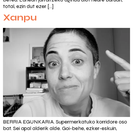
total, ezin dut ezer […]
Xanpu
BERRIA EGUNKARIA. Supermerkatuko korridore oso
bat. Sei apal alderik alde. Goi-behe, ezker-eskuin,