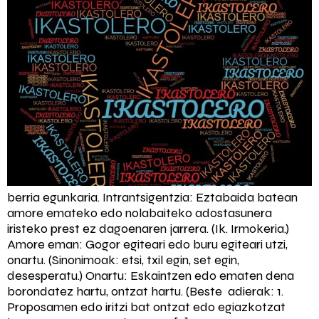
berria egunkaria. Intrantsigentzia: Eztabaida batean
amore emateko edo nolabaiteko adostasunera
iristeko prest ez dagoenaren jarrera. (Ik. Irmokeria.)
Amore eman: Gogor egiteari edo buru egiteari utzi,
onartu. (Sinonimoak: etsi, txil egin, set egin,
desesperatu.) Onartu: Eskaintzen edo ematen dena
borondatez hartu, ontzat hartu. (Beste adierak: 1.
Proposamen edo iritzi bat ontzat edo egiazkotzat