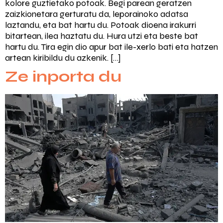
kolore guztietako potoak. Begi parean geratzen
zaizkionetara gerturatu da, leporainoko adatsa
laztandu, eta bat hartu du. Potoak dioena irakurri
bitartean, ilea haztatu du. Hura utzi eta beste bat
hartu du. Tira egin dio apur bat ile-xerlo bati eta hatzen
artean kiribildu du azkenik. […]
Ze inporta du