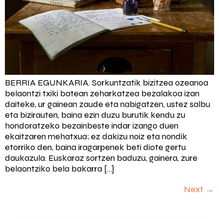
BERRIA EGUNKARIA. Sorkuntzatik bizitzea ozeanoa
belaontzi txiki batean zeharkatzea bezalakoa izan
daiteke, ur gainean zaude eta nabigatzen, ustez salbu
eta bizirauten, baina ezin duzu burutik kendu zu
hondoratzeko bezainbeste indar izango duen
ekaitzaren mehatxua; ez dakizu noiz eta nondik
etorriko den, baina iragarpenek beti diote gertu
daukazula. Euskaraz sortzen baduzu, gainera, zure
belaontziko bela bakarra […]
Next
→