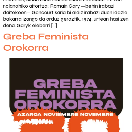
nolanahiko aitortza: Romain Gary —behin irabazi
daitekeen— Goncourt saria bi aldiz irabazi duen idazle
bakarra izango da orduz geroztik. 1974. urtean hasi zen
dena, Garyk eleberri […]
Greba Feminista
Orokorra