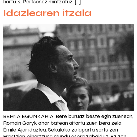
hartu. 2. Pertsonez mintzatuz, […]
Idazlearen itzala
BERrIA EGUNKARIA. Bere buruaz beste egin zuenean,
Romain Garyk ohar batean aitortu zuen bera zela
Émile Ajar idazlea. Sekulako zalaparta sortu zen
Frantzian, oihartzuna mundu osora zabalduz. Ez zen