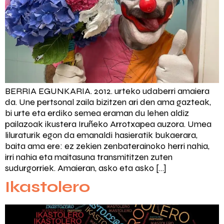
BERRIA EGUNKARIA. 2012. urteko udaberri amaiera
da. Une pertsonal zaila bizitzen ari den ama gazteak,
bi urte eta erdiko semea eraman du lehen aldiz
pailazoak ikustera Iruñeko Arrotxapea auzora. Umea
liluraturik egon da emanaldi hasieratik bukaerara,
baita ama ere: ez zekien zenbaterainoko herri nahia,
irri nahia eta maitasuna transmititzen zuten
sudurgorriek. Amaieran, asko eta asko […]
Ikastolero