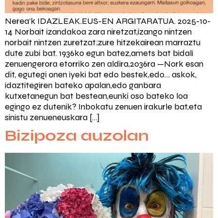
Nerea’k IDAZLEAK.EUS-EN ARGITARATUA. 2025-10-
14 Norbait izandakoa zara niretzat,izango nintzen
norbait nintzen zuretzat;zure hitzekairean marraztu
dute zubi bat. 1936ko egun batez,amets bat bidali
zenuengerora etorriko zen aldira,2036ra —Nork esan
dit, egutegi onen iyeki bat edo bestek,edo… askok,
idaztitegiren bateko apalan,edo ganbara
kutxetanegun bat bestean,eunki oso bateko loa
egingo ez dutenik? Inbokatu zenuen irakurle bat,eta
sinistu zenueneuskara […]
Bizipoza auzolan