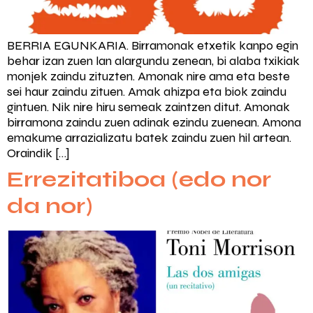
BERRIA EGUNKARIA. Birramonak etxetik kanpo egin
behar izan zuen lan alargundu zenean, bi alaba txikiak
monjek zaindu zituzten. Amonak nire ama eta beste
sei haur zaindu zituen. Amak ahizpa eta biok zaindu
gintuen. Nik nire hiru semeak zaintzen ditut. Amonak
birramona zaindu zuen adinak ezindu zuenean. Amona
emakume arrazializatu batek zaindu zuen hil artean.
Oraindik […]
Errezitatiboa (edo nor
da nor)