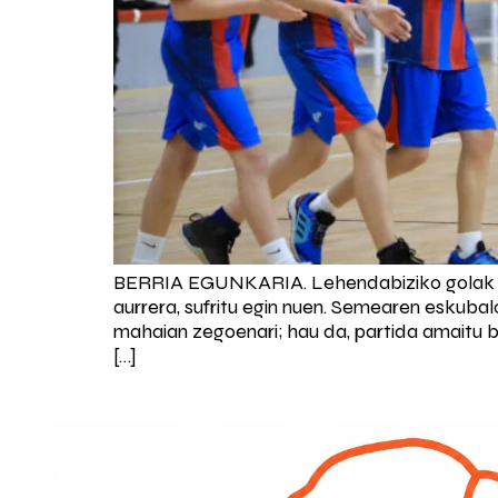
BERRIA EGUNKARIA. Lehendabiziko golak sutsu
aurrera, sufritu egin nuen. Semearen eskuba
mahaian zegoenari; hau da, partida amaitu b
[…]