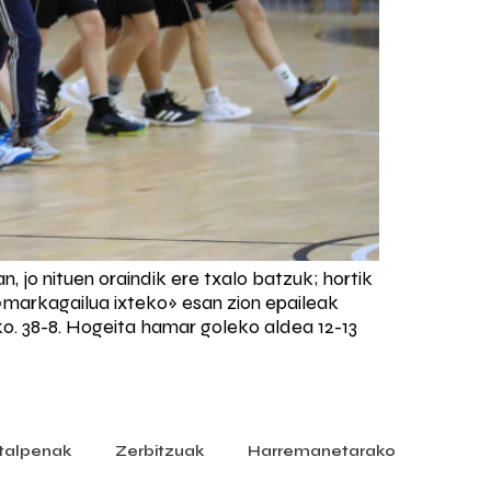
jo nituen oraindik ere txalo batzuk; hortik
«markagailua ixteko» esan zion epaileak
ko. 38-8. Hogeita hamar goleko aldea 12-13
italpenak
Zerbitzuak
Harremanetarako