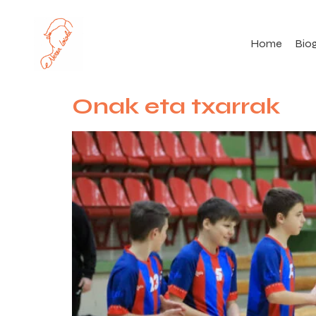
Home
Biog
Onak eta txarrak