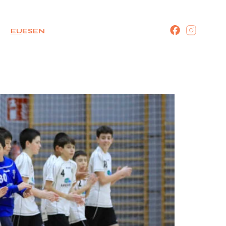
EU
ES
EN