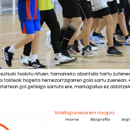
ki txalotu nituen; hamarreko abantaila hartu zutenean, 
loi taldeak hogeita hemezortzigarren gola sartu zuenean, 
itartean gol gehiago sartuta ere, markagailua ez aldatze
Webgunearen mapa
Home
Biografia
Arg