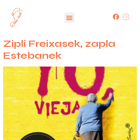
Zipli Freixasek, zapla
Estebanek