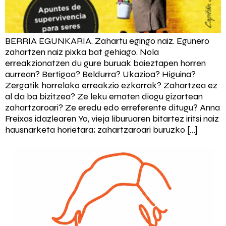
BERRIA EGUNKARIA. Zahartu egingo naiz. Egunero
zahartzen naiz pixka bat gehiago. Nola
erreakzionatzen du gure buruak baieztapen horren
aurrean? Bertigoa? Beldurra? Ukazioa? Higuina?
Zergatik horrelako erreakzio ezkorrak? Zahartzea ez
al da ba bizitzea? Ze leku ematen diogu gizartean
zahartzaroari? Ze eredu edo erreferente ditugu? Anna
Freixas idazlearen Yo, vieja liburuaren bitartez iritsi naiz
hausnarketa horietara; zahartzaroari buruzko […]