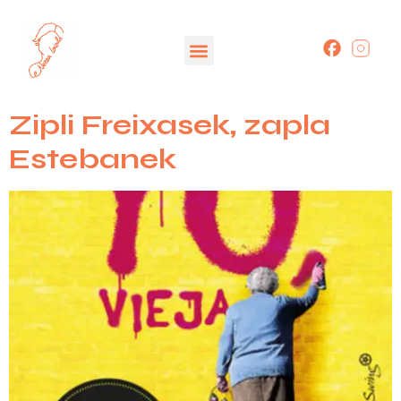
Zipli Freixasek, zapla
Estebanek