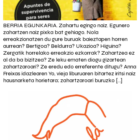
BERRIA EGUNKARIA. Zahartu egingo naiz. Egunero
zahartzen naiz pixka bat gehiago. Nola
erreakzionatzen du gure buruak baieztapen horren
aurrean? Bertigoa? Beldurra? Ukazioa? Higuina?
Zergatik horrelako erreakzio ezkorrak? Zahartzea ez
al da ba bizitzea? Ze leku ematen diogu gizartean
zahartzaroari? Ze eredu edo erreferente ditugu? Anna
Freixas idazlearen Yo, vieja liburuaren bitartez iritsi naiz
hausnarketa horietara; zahartzaroari buruzko […]